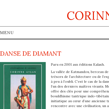
CORIN
MENU
BIOGRAPHIE
DANSE DE DIAMANT
BIBLIOGRAPHIE
Paru en 2001 aux éditions Kalash.
À VOIR AUSSI…
La vallée de Katmandou, berceau de
trésors de l’architecture ou de l’es
à peu à l’oubli. C’est le cas de la d
CONTACT
l’un des derniers maîtres vivants. 
offre des clés pour une compréhens
ACTUALITÉS
bouddhisme tantrique indo-tibétain.
initiatique au cœur d’une ancienne tr
rencontre avec une civilisation, un 
FR