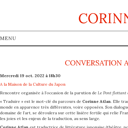
CORIN
MENU
BIOGRAPHIE
CONVERSATION A
BIBLIOGRAPHIE
Mercredi 19 oct. 2022 à 18h30
À VOIR AUSSI…
A la Maison de la Culture du Japon
Rencontre organisée à l’occasion de la parution de
Le Pont flottant 
CONTACT
« Traduire » est le mot-clé du parcours de
Corinne Atlan
. Elle tr
monde en apparence très différentes, voire opposées. Son dialog
ACTUALITÉS
domaine de l’art, se déroulera sur cette lisière fertile qui relie Fr
les joies et les enjeux de la traduction, au sens large.
FR
Corinne Atlan
est traductrice de littérature japonaise (théâtre,