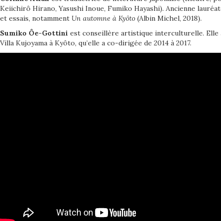
Keiichirô Hirano, Yasushi Inoue, Fumiko Hayashi)
.
Ancienne lauréate
et essais, notamment
Un automne à Kyôto
(Albin Michel, 2018).
日本語
Sumiko Ôe-Gottini
est conseillère artistique interculturelle. El
Villa Kujoyama à Kyôto, qu’elle a co-dirigée de 2014 à 2017.