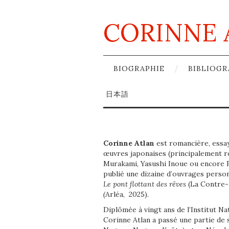
CORINNE 
BIOGRAPHIE
BIBLIOGR
日本語
Corinne Atlan
est romancière, essayi
œuvres japonaises (principalement 
Murakami, Yasushi Inoue ou encore F
publié
une dizaine d’
ouvrages person
Le pont flottant des rêves
(La Contre-a
(
Arléa, 2025).
Diplômée à vingt ans de l’Institut Na
Corinne Atlan a
passé une partie de s