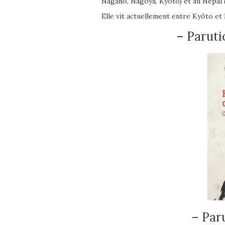
Nagano, Nagoya, Kyôto) et au Népal 
Elle vit actuellement entre Kyôto et 
– Paruti
– Par