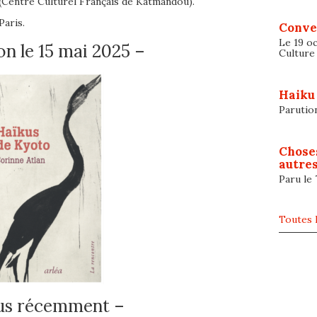
(Centre Culturel Français de Katmandou).
Paris.
Conve
Le 19 oc
on le 15 mai 2025 –
Culture
Haiku
Parutio
Chose
autres
Paru le
Toutes l
us récemment –