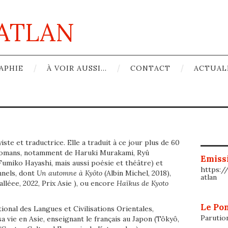
ATLAN
APHIE
À VOIR AUSSI…
CONTACT
ACTUAL
ste et traductrice. Elle a traduit à ce jour plus de 60
romans, notamment de Haruki Murakami, Ryû
Emissi
umiko Hayashi, mais aussi poésie et théâtre) et
https:/
nels,
dont
Un automne à Kyôto
(Albin Michel, 2018),
atlan
lléee, 2022, Prix Asie ), ou encore
Haïkus de Kyoto
Le Pon
tional des Langues et Civilisations Orientales,
Parutio
a vie
en Asie, enseignant le français au Japon (Tôkyô,