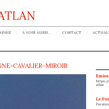
ATLAN
APHIE
À VOIR AUSSI…
CONTACT
ACTUAL
NNE-CAVALIER-MIROIR
Emissi
https:/
atlan
Le Pon
Parutio