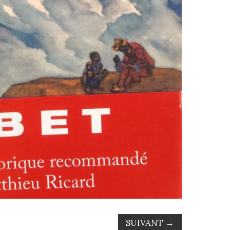
SUIVANT
→