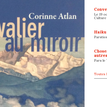
Conve
Le 19 oc
Culture
Haiku
Parutio
Chose
autres
Paru le
Toutes l