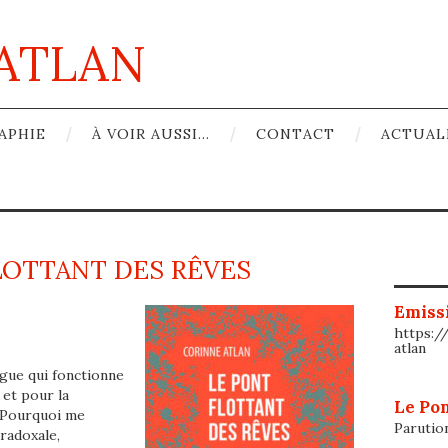
ATLAN
APHIE
À VOIR AUSSI…
CONTACT
ACTUAL
LOTTANT DES RÊVES
Emissi
https:/
atlan
ngue qui fonctionne
 et pour la
Le Pon
 ? Pourquoi me
Parutio
radoxale,