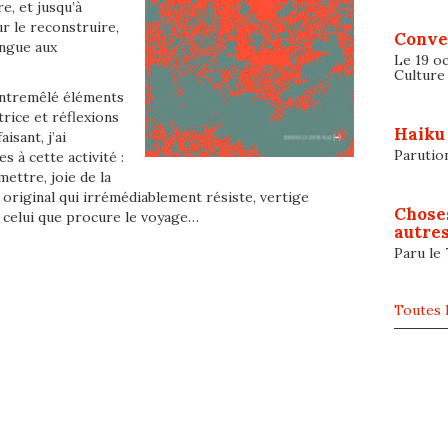
re, et jusqu’à
ur le reconstruire,
Conve
angue aux
Le 19 oc
Culture
 entremêlé éléments
rice et réflexions
Haiku
isant, j’ai
Parutio
s à cette activité :
ettre, joie de la
 original qui irrémédiablement résiste, vertige
Chose
à celui que procure le voyage…
autres
Paru le
Toutes l