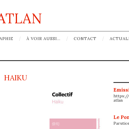
ATLAN
APHIE
À VOIR AUSSI…
CONTACT
ACTUAL
HAIKU
Emissi
https:/
atlan
Le Pon
Parutio