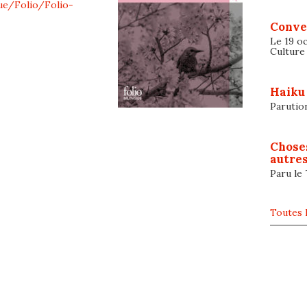
gue/Folio/Folio-
Conve
Le 19 oc
Culture
Haiku
Parutio
Chose
autres
Paru le
Toutes l